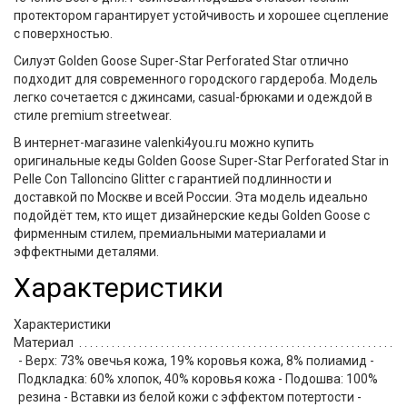
протектором гарантирует устойчивость и хорошее сцепление
с поверхностью.
Силуэт
Golden Goose Super-Star Perforated Star
отлично
подходит для современного городского гардероба. Модель
легко сочетается с джинсами, casual-брюками и одеждой в
стиле premium streetwear.
В интернет-магазине
valenki4you.ru
можно купить
оригинальные кеды Golden Goose Super-Star Perforated Star in
Pelle Con Talloncino Glitter
с гарантией подлинности и
доставкой по Москве и всей России. Эта модель идеально
подойдёт тем, кто ищет дизайнерские кеды Golden Goose с
фирменным стилем, премиальными материалами и
эффектными деталями.
Характеристики
Характеристики
Материал
- Верх: 73% овечья кожа, 19% коровья кожа, 8% полиамид -
Подкладка: 60% хлопок, 40% коровья кожа - Подошва: 100%
резина - Вставки из белой кожи с эффектом потертости -