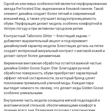
Одной из ключевых особенностей является
перфорированная
звезда Perforated Star
, вырезанная в боковой панели. Такой
элемент дизайна создаёт более лёгкий и современный
внешний вид, а также улучшает воздухопроницаемость
обуви. Перфорация делает модель особенно комфортной в
тёплую погоду и при активном городском ритме.
Контрастный
Talloncino Glitter
— блестящий задник —
добавляет выразительный акцент и подчёркивает
дизайнерский характер модели. Блестящая деталь на пятке
создаёт интересный визуальный контраст с матовой кожей и
делает силуэт более динамичным.
Фирменная винтажная обработка остаётся важной частью
дизайна
Golden Goose Super-Star
. Благодаря ручной
обработке поверхность обуви приобретает характерный
эффект лёгкой состаренности, за который бренд ценят
поклонники премиальной уличной моды. Каждая пара
выглядит немного по-своему, что делает
кеды Golden Goose
особенно уникальными.
Внутренняя часть модели оснащена
мягкой подкладкой и
анатомической стелькой
, обеспечивающими комфорт в
течение всего дня.
Резиновая подошва
с классическим