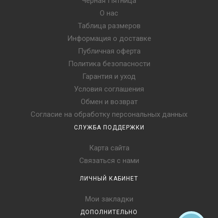
Чёрная Пятница
Наш интернет-магазин предлагает оригинальные коллекции
О нас
безупречных австралийских обувных изделий для модников,
Таблица размеров
которые заботятся о своем здоровье и ежедневном комфорте.
Информация о доставке
В дополнение к замшевому верху и стопроцентной овчине
идет рифленая износостойкая подошва, которая исключает
Публичная оферта
скольжение по любой поверхности. У нас в каталоге вы
Политика безопасности
можете подобрать любые модели таких сапог на зиму и
Гарантия и уход
позднюю осень.
Условия соглашения
Обмен и возврат
Согласие на обработку персональных данных
СЛУЖБА ПОДДЕРЖКИ
Карта сайта
Связаться с нами
ЛИЧНЫЙ КАБИНЕТ
Мои закладки
ДОПОЛНИТЕЛЬНО