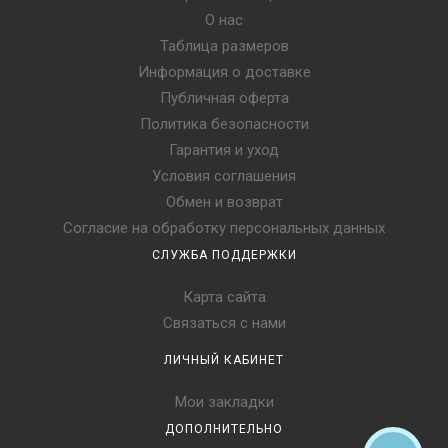
следующие модели:
О нас
необычные с удлиненным голенищем;
Таблица размеров
воплощающие черты элегантной классики;
Информация о доставке
универсальные укороченные;
с богатой декоративной отделкой;
Публичная оферта
на утолщенной гибкой подошве;
Политика безопасности
с молниями, замочками, оригинальной и
Гарантия и уход
функциональной шнуровкой;
Условия соглашения
рыжие, черные, коричневые, красные.
Обмен и возврат
Решили
купить сапоги из овчины
? Тогда предлагаем окунуться
в мир комфорта, эстетики и приятных зимних прогулок с
Согласие на обработку персональных данных
подлинной обувью от австралийского бренда. Выбирайте и
СЛУЖБА ПОДДЕРЖКИ
заказывайте интересные женские модели из натуральной
замши с доставкой.
Карта сайта
Связаться с нами
ЛИЧНЫЙ КАБИНЕТ
Мои закладки
ДОПОЛНИТЕЛЬНО