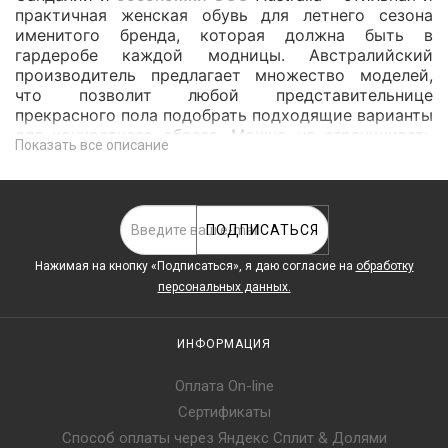
практичная женская обувь для летнего сезона
именитого бренда, которая должна быть в
гардеробе каждой модницы. Австралийский
производитель предлагает множество моделей,
что позволит любой представительнице
прекрасного пола подобрать подходящие варианты
для конкретного образа. Можно не ограничивать
Показать все описание
себя покупкой одной пары и приобрести
UGG
сандалии
под разные наряды и жизненные
обстоятельства. Любая обувь в каталоге бренда
обеспечит утонченность, женственность и
ПОДПИСАТЬСЯ
комфорт.
Нажимая на кнопку «Подписаться», я даю cогласие на
обработку
Разновидности сандалий УГГ
персональных данных.
На выбор модниц предлагаются
босоножки
УГГИ
Австралия, которые различаются
ИНФОРМАЦИЯ
следующими параметрами:
босоножки UGG на танкетке
, толстой
Оплата On-line
платформе, высоких или низких, тонких или
Сертификаты
широких каблуках;
Способ оплаты через Яндекс Сплит & Долями
модели из натуральной и мягкой овечьей