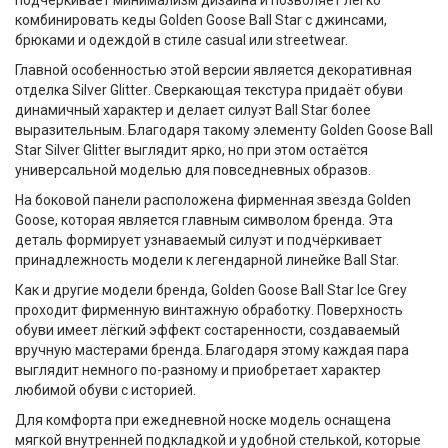
подчёркивает минимализм дизайна и позволяет легко
комбинировать
кеды Golden Goose Ball Star
с джинсами,
брюками и одеждой в стиле casual или streetwear.
Главной особенностью этой версии является декоративная
отделка
Silver Glitter
. Сверкающая текстура придаёт обуви
динамичный характер и делает силуэт Ball Star более
выразительным. Благодаря такому элементу
Golden Goose Ball
Star Silver Glitter
выглядит ярко, но при этом остаётся
универсальной моделью для повседневных образов.
На боковой панели расположена
фирменная звезда Golden
Goose
, которая является главным символом бренда. Эта
деталь формирует узнаваемый силуэт и подчёркивает
принадлежность модели к легендарной линейке Ball Star.
Как и другие модели бренда,
Golden Goose Ball Star Ice Grey
проходит фирменную винтажную обработку. Поверхность
обуви имеет лёгкий эффект состаренности, создаваемый
вручную мастерами бренда. Благодаря этому каждая пара
выглядит немного по-разному и приобретает характер
любимой обуви с историей.
Для комфорта при ежедневной носке модель оснащена
мягкой внутренней подкладкой и удобной стелькой
, которые