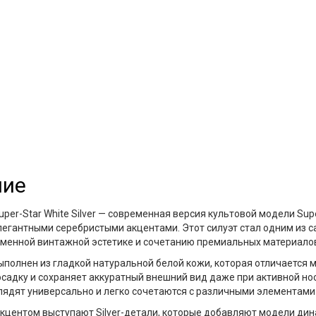
ние
per-Star White Silver
— современная версия культовой модели Super
элегантными серебристыми акцентами. Этот силуэт стал одним из 
менной винтажной эстетике и сочетанию премиальных материало
ыполнен из гладкой
натуральной белой кожи
, которая отличается
садку и сохраняет аккуратный внешний вид даже при активной но
ядят универсально и легко сочетаются с различными элементами
акцентом выступают
Silver-детали
, которые добавляют модели дин