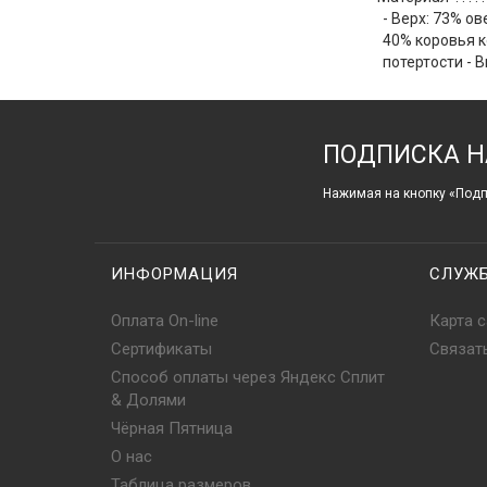
- Верх: 73% о
40% коровья к
потертости - 
ПОДПИСКА Н
Нажимая на кнопку «Подп
ИНФОРМАЦИЯ
СЛУЖ
Оплата On-line
Карта с
Сертификаты
Связат
Способ оплаты через Яндекс Сплит
& Долями
Чёрная Пятница
О нас
Таблица размеров