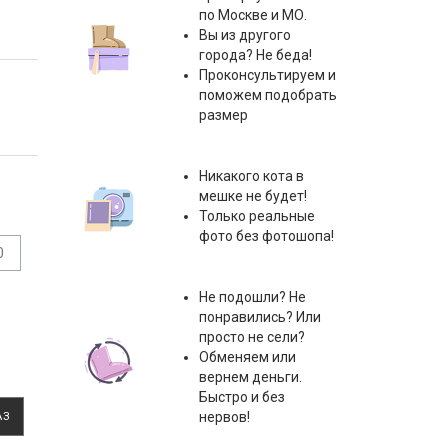
по Москве и МО.
Вы из другого
города? Не беда!
Проконсультируем и
поможем подобрать
размер
Никакого кота в
мешке не будет!
Только реальные
фото без фотошопа!
0
Не подошли? Не
понравились? Или
просто не сели?
Обменяем или
вернем деньги.
Быстро и без
нервов!
АЗ