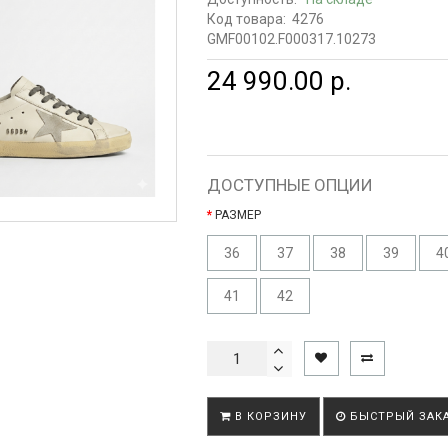
Код товара:
4276
GMF00102.F000317.10273
24 990.00 р.
ДОСТУПНЫЕ ОПЦИИ
РАЗМЕР
36
37
38
39
4
41
42
В КОРЗИНУ
БЫСТРЫЙ ЗАК