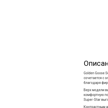
Описа
Golden Goose Su
сочетается с 
благодаря фир
Верх модели в
комфортную по
Super-Star
выгл
Контрастным 