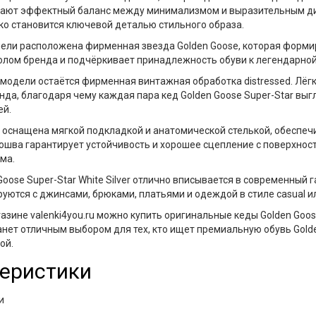
ают эффектный баланс между минимализмом и выразительным ди
ко становится ключевой деталью стильного образа.
нели расположена
фирменная звезда Golden Goose
, которая форми
олом бренда и подчёркивает принадлежность обуви к легендарной 
 модели остаётся фирменная
винтажная обработка distressed
. Лё
нда, благодаря чему каждая пара
кед Golden Goose Super-Star
выгл
ей.
ь оснащена
мягкой подкладкой и анатомической стелькой
, обеспе
дошва
гарантирует устойчивость и хорошее сцепление с поверхност
ма.
Goose Super-Star White Silver
отлично вписывается в современный г
уются с джинсами, брюками, платьями и одеждой в стиле casual ил
газине
valenki4you.ru
можно купить
оригинальные кеды Golden Goose 
анет отличным выбором для тех, кто ищет премиальную обувь Gold
ой.
еристики
и