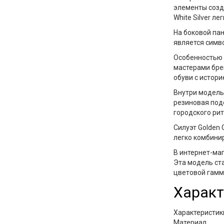
элементы созд
White Silver
лег
На боковой па
является симв
Особенностью
мастерами бре
обуви с истори
Внутри модел
резиновая по
городского рит
Силуэт
Golden 
легко комбинир
В интернет-ма
Эта модель ст
цветовой гамм
Характ
Характеристик
Материал