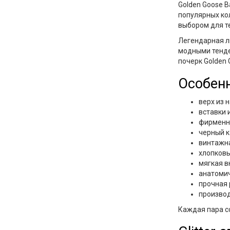
Golden Goose B
популярных ко
выбором для те
Легендарная ли
модными тенде
почерк Golden 
Особен
верх из 
вставки 
фирменна
черный к
винтажна
хлопков
мягкая в
анатоми
прочная
произво
Каждая пара с