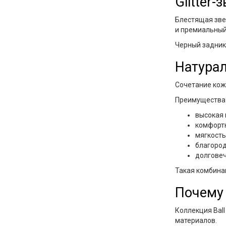
Glitter
Блестящая зве
и премиальный
Черный задник
Натурал
Сочетание кож
Преимущества 
высокая 
комфортн
мягкость
благород
долговеч
Такая комбина
Почему 
Коллекция Bal
материалов.