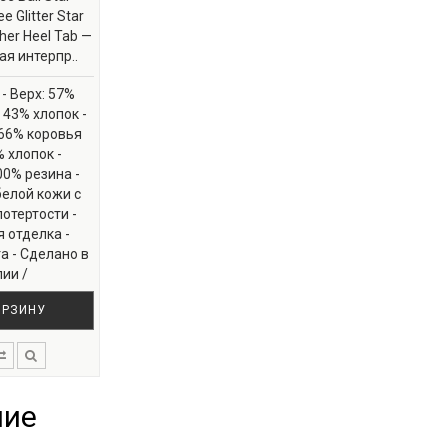
e Glitter Star
her Heel Tab —
я интерпр..
- Верх: 57%
 43% хлопок -
66% коровья
 хлопок -
0% резина -
белой кожи с
отертости -
 отделка -
а - Сделано в
ии /
ОРЗИНУ
ние