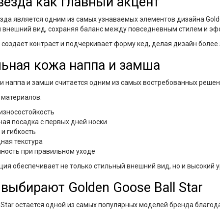
-звезда как главный акцент
зда является одним из самых узнаваемых элементов дизайна Gold
 внешний вид, сохраняя баланс между повседневным стилем и э
 создает контраст и подчеркивает форму кед, делая дизайн боле
ьная кожа наппа и замша
и наппа и замши считается одним из самых востребованных решен
материалов:
износостойкость
ая посадка с первых дней носки
 и гибкость
ная текстура
ность при правильном уходе
ция обеспечивает не только стильный внешний вид, но и высокий 
выбирают Golden Goose Ball Star
l Star остается одной из самых популярных моделей бренда благо