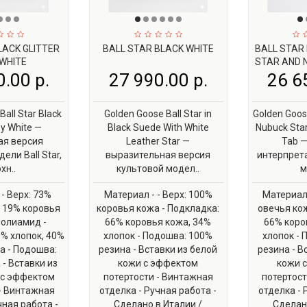
LACK GLITTER
BALL STAR BLACK WHITE
BALL STAR
WHITE
STAR AND 
.00 р.
27 990.00 р.
26 6
all Star Black
Golden Goose Ball Star in
Golden Goos
ey White —
Black Suede With White
Nubuck Sta
я версия
Leather Star —
Tab —
ели Ball Star,
выразительная версия
интерпрет
хн..
культовой модел..
м
- Верх: 73%
Материал - - Верх: 100%
Материал 
 19% коровья
коровья кожа - Подкладка:
овечья кож
полиамид -
66% коровья кожа, 34%
66% коро
% хлопок, 40%
хлопок - Подошва: 100%
хлопок - 
а - Подошва:
резина - Вставки из белой
резина - В
- Вставки из
кожи с эффектом
кожи 
 с эффектом
потертости - Винтажная
потертост
- Винтажная
отделка - Ручная работа -
отделка - 
чная работа -
Сделано в Италии /
Сделано