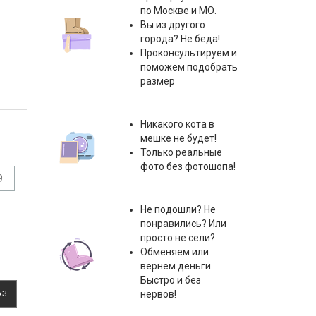
по Москве и МО.
Вы из другого
города? Не беда!
Проконсультируем и
поможем подобрать
размер
Никакого кота в
мешке не будет!
Только реальные
фото без фотошопа!
9
Не подошли? Не
понравились? Или
просто не сели?
Обменяем или
вернем деньги.
Быстро и без
нервов!
АЗ