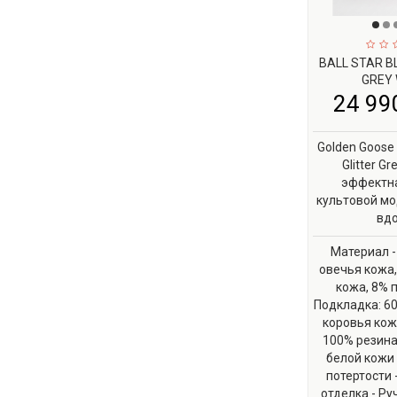
BALL STAR B
GREY 
24 990
Golden Goose B
Glitter Gr
эффектна
культовой мод
вдо
Материал - 
овечья кожа,
кожа, 8% 
Подкладка: 60
коровья кож
100% резина 
белой кожи
потертости 
отделка - Ру