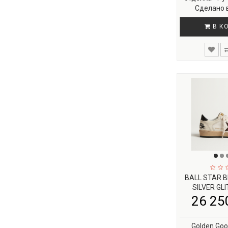
Сделано в
В К
BALL STAR 
SILVER GL
26 250
Golden Goos