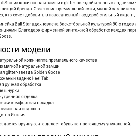
all Star из кожи наппа и замши с glitter-звездой и черным задником
ллекций бренда. Сочетание премиальной кожи, мягкой замши и с
х, кто хочет добавить в повседневный гардероб стильный акцент,
нейка Ball Star вдохновлена баскетбольной культурой 80-х годов
нциями. Благодаря фирменной винтажной обработке каждая пара
Goose.
ности модели
натуральной кожи наппа премиального качества
из мягкой натуральной замши
я glitter-звезда Golden Goose
ожаный задник Heel Tab
я ручная обработка
ые шнурки
нутренняя отделка
чески комфортная посадка
 резиновая подошва
дство Италия
оздается вручную, что делает обувь по-настоящему уникальной.