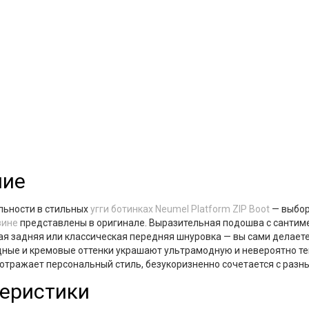
ние
льности в стильных
угги ботинках Neumel Platform ZIP Boot
— выбор
зине
представлены в оригинале. Выразительная подошва с сантим
я задняя или классическая передняя шнуровка — вы сами делаете
дные и кремовые оттенки украшают ультрамодную и невероятно те
 отражает персональный стиль, безукоризненно сочетается с раз
еристики