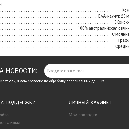
и
Ко
EVA-каучук 25 
Женск
100% австралийская овчи
С молни
Граф
Средн
А НОВОСТИ:
исаться», я даю cогласие на
обработку персональных данных.
БА ПОДДЕРЖКИ
ЛИЧНЫЙ КАБИНЕТ
айта
Мои закладки
ься с нами