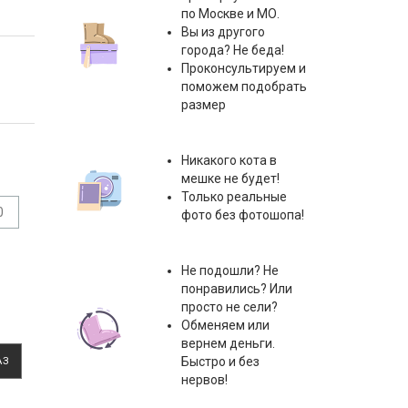
по Москве и МО.
Вы из другого
города? Не беда!
Проконсультируем и
поможем подобрать
размер
Никакого кота в
мешке не будет!
Только реальные
0
фото без фотошопа!
Не подошли? Не
понравились? Или
просто не сели?
Обменяем или
вернем деньги.
Быстро и без
АЗ
нервов!