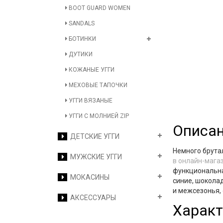
BOOT GUARD WOMEN
SANDALS
БОТИНКИ
ДУТИКИ
КОЖАНЫЕ УГГИ
МЕХОВЫЕ ТАПОЧКИ
УГГИ ВЯЗАНЫЕ
УГГИ С МОЛНИЕЙ ZIP
Описа
ДЕТСКИЕ УГГИ
Немного брута
МУЖСКИЕ УГГИ
в онлайн-мага
функциональна
МОКАСИНЫ
синие, шокола
и межсезонья,
АКСЕССУАРЫ
Характ