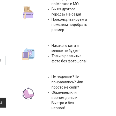
по Москве и МО.
Вы из другого
города? Не беда!
Проконсультируем и
поможем подобрать
размер
Никакого кота в
мешке не будет!
Только реальные
0
фото без фотошопа!
Не подошли? Не
понравились? Или
просто не сели?
Обменяем или
вернем деньги.
Быстро и без
АЗ
нервов!