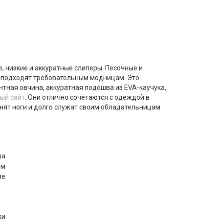
ые, низкие и аккуратные слиперы. Песочные и
о подходят требовательным модницам. Это
нтная овчина, аккуратная подошва из EVA-каучука,
ый сайт
. Они отлично сочетаются с одеждой в
нят ноги и долго служат своим обладательницам.
ша
мм
ие
ки