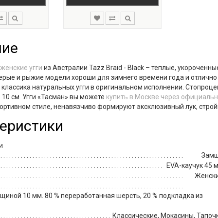
ние
женские угги
из Австралии Tazz Braid - Black – теплые, укороченн
ерые и рыжие модели хороши для зимнего времени года и отличн
 классика натуральных угги в оригинальном исполнении. Стопроце
 10 см. Угги «Тасман» вы можете
купить в Москве через официальн
портивном стиле, ненавязчиво формируют эксклюзивный лук, строй
еристики
и
Зам
EVA-каучук 45 
Женск
щиной 10 мм. 80 % переработанная шерсть, 20 % подкладка из
Классические, Мокасины, Тапоч