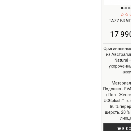
TAZZ BRAID
17 990
Оригинальные
из Австралии
Natural 
укороченны
акку
Материал 
Подошва - EVA
/ Пол - Женск
UGGplush™ то
80 % пере
шерсть, 20 %
лиоце
В К