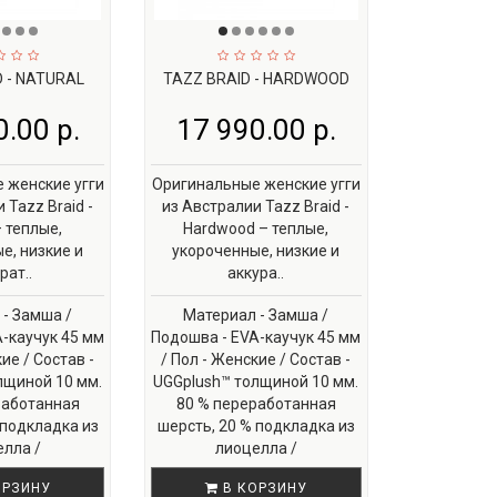
 - NATURAL
TAZZ BRAID - HARDWOOD
.00 р.
17 990.00 р.
 женские угги
Оригинальные женские угги
 Tazz Braid -
из Австралии Tazz Braid -
– теплые,
Hardwood – теплые,
е, низкие и
укороченные, низкие и
рат..
аккура..
- Замша /
Материал - Замша /
-каучук 45 мм
Подошва - EVA-каучук 45 мм
ие / Состав -
/ Пол - Женские / Состав -
лщиной 10 мм.
UGGplush™ толщиной 10 мм.
работанная
80 % переработанная
 подкладка из
шерсть, 20 % подкладка из
лла /
лиоцелла /
ОРЗИНУ
В КОРЗИНУ