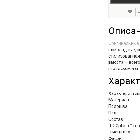
Описа
Оригинальные 
шоколадные, с
стилизованная
высота — всего
городском и с
Характ
Характеристик
Материал
Подошва
Пол
Состав
UGGplush™ тол
лиоцелла
Фасон