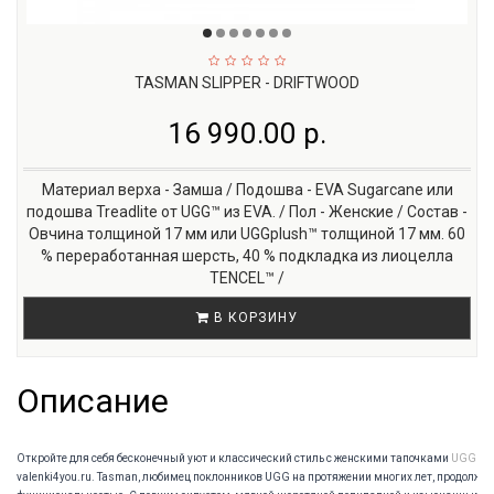
TASMAN SLIPPER - DRIFTWOOD
16 990.00 р.
Материал верха - Замша / Подошва - EVA Sugarcane или
подошва Treadlite от UGG™ из EVA. / Пол - Женские / Состав -
Овчина толщиной 17 мм или UGGplush™ толщиной 17 мм. 60
% переработанная шерсть, 40 % подкладка из лиоцелла
TENCEL™ /
В КОРЗИНУ
Описание
Откройте для себя бесконечный уют и классический стиль с женскими тапочками
UGG Ta
valenki4you.ru. Tasman, любимец поклонников UGG на протяжении многих лет, продолж