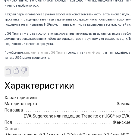
функциональностью. С легким силуэтом, мягкой шерстяной подкладкой и изысканным з
и тепло в любую погоду.
Каждая пара изготовлена с учетом экологической ответственности, в том числе с подошво
тростника, что подчеркивает нашу стремление к сокращению использования ископаемого
поддерживает инициативу HERproject, направленную на расширение возможностей и обуч
UGG Tasman — это не просто тапочки, это заявление о вашем изысканном вкусе и заботе 
домашнего использования и небольшого дождя, гарантируя вам уют в холодные дни. Ти
подлинность и качество продукта.
Приобретите
женские тапочки UGG Tasman
сегодня на
valenki4you.ru
и наслаждайтесь без
только UGG может предложить.
Характеристики
Характеристики
Материал верха
Замша
Подошва
EVA Sugarcane или подошва Treadlite от UGG™ из EVA.
Пол
Женские
Состав
Овчина толщиной 17 мм или UGGplush™ толщиной 17 мм. 60 %