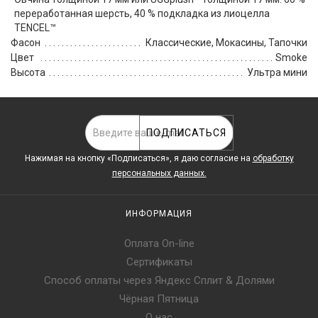
переработанная шерсть, 40 % подкладка из лиоцелла
TENCEL™
Фасон
Классические, Мокасины, Тапочки
Цвет
Smoke
Высота
Ультра мини
ПОДПИСАТЬСЯ
Нажимая на кнопку «Подписаться», я даю cогласие на
обработку
персональных данных.
ИНФОРМАЦИЯ
Оплата On-line
Сертификаты
Способ оплаты через Яндекс Сплит & Долями
Чёрная Пятница
О нас