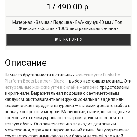
17 490.00 р.
Материал - Замша / Подошва - EVA-каучук 40 мм / Пол -
Женские / Состав - 100% австралийская овчина /
В КОРЗИНУ
Описание
Немного брутальности в стильных
женские угги Funkette
Platform Boots Leather - Black
— выбор настоящих модниц. Эти
натуральные женские угги в онлайн-магазине
представлены
в оригинале. Выразительная подошва с сантиметровым
каблуком, экстравагантная и функциональная задняя или
классическая передняя шнуровка — вы сами делаете выбор в
пользу конкретной модели. Малиновые, синие, шоколадные и
кремовые оттенки украшают ультрамодную и невероятно
теплую обувь. Она замечательно подходит для зимы и
межсезонья, отражает персональный стиль, безукоризненно
сочетается с разными фасонами брюк и верхней одеждой.