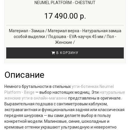
NEUMEL PLATFORM - CHESTNUT
17 490.00 р.
Материал - Замша / Материал верха - Натуральная замша
особой выделки / Подошва - EVA-каучук 45 мм / Пол -
Женские /
В КОРЗИНУ
Описание
Немного брутальности в стильных
угги-ботинках Neumel
Platform - Beige
— выбор настоящих модниц. Эти
натуральные
женские угги в онлайн-магазине
представлены в оригинале.
Выразительная подошва с сантиметровым каблуком,
экстравагантная и функциональная задняя или классическая
передняя шнуровка — вы сами делаете выбор в пользу
конкретной модели. Малиновые, синие, шоколадные и
кремовые оттенки украшают ультрамодную и невероятно