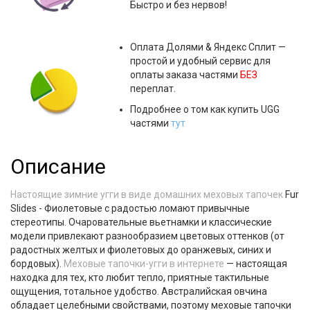
Быстро и без нервов!
Оплата
Долями & Яндекс Сплит
—
простой и удобный сервис для
оплаты заказа частями
БЕЗ
переплат.
Подробнее о том как купить UGG
частями
тут
Описание
Настоящие зимние угги в виде домашних меховых тапочек
Fur
Slides - Фиолетовые с радостью ломают привычные
стереотипы. Очаровательные вьетнамки и классические
модели привлекают разнообразием цветовых оттенков (от
радостных желтых и фиолетовых до оранжевых, синих и
бордовых).
Меховые тапочки-угги в интернете
— настоящая
находка для тех, кто любит тепло, приятные тактильные
ощущения, тотальное удобство. Австралийская овчина
обладает целебными свойствами, поэтому меховые тапочки