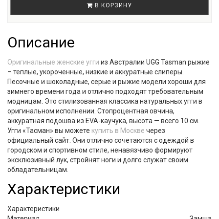
В КОРЗИНУ
Описание
Оригинальные женские угги
из Австралии UGG Tasman рыжие
– теплые, укороченные, низкие и аккуратные слиперы.
Песочные и шоколадные, серые и рыжие модели хороши для
зимнего времени года и отлично подходят требовательным
модницам. Это стилизованная классика натуральных угги в
оригинальном исполнении. Стопроцентная овчина,
аккуратная подошва из EVA-каучука, высота — всего 10 см.
Угги «Тасман» вы можете
купить в Москве
через
официальный сайт. Они отлично сочетаются с одеждой в
городском и спортивном стиле, ненавязчиво формируют
эксклюзивный лук, стройнят ноги и долго служат своим
обладательницам.
Характеристики
Характеристики
Материал
Замша