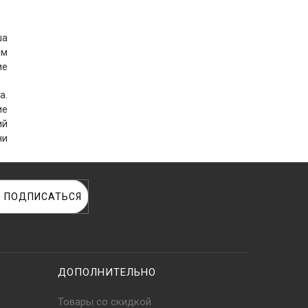
ша
мм
ие
а.
ие
ий
ни
ПОДПИСАТЬСЯ
ДОПОЛНИТЕЛЬНО
Товары со скидкой