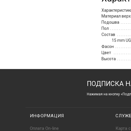
Характеристик
Материал верх
Подошва
Пол
Состав
15 mm UGG
Фасон
Цвет
Высота
ПОДПИСКА Н
Нажимая на кнопку «Подп
ИНФОРМАЦИЯ
СЛУЖ
Оплата On-line
Карта с