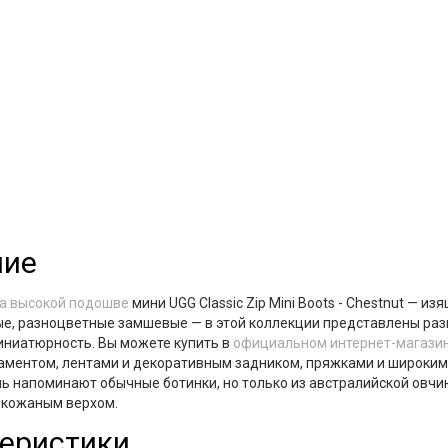
ние
на высокой подошве
мини UGG Classic Zip Mini Boots - Chestnut — 
е, разноцветные замшевые — в этой коллекции представлены раз
иниатюрность. Вы можете купить в
официальном интернет-магазине
аментом, лентами и декоративным задником, пряжками и широким
ь напоминают обычные ботинки, но только из австралийской овчин
 кожаным верхом.
еристики