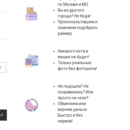
по Москве и МО.
Вы из другого
города? Не беда!
Проконсультируем и
поможем подобрать
размер
Никакого кота в
мешке не будет!
Только реальные
9
фото без фотошопа!
Не подошли? Не
понравились? Или
просто не сели?
Обменяем или
вернем деньги.
Быстро и без
АЗ
нервов!