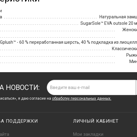
и
а
Натуральная зам
SugarSole™ EVA outsole 20 
Женск
plush™ - 60 % переработанная шерсть, 40 % подкладка из лиоцелл
Классическ
Рыж
Ми
А НОВОСТИ:
исаться», я даю cогласие на
обработку персональных данных.
БА ПОДДЕРЖКИ
ЛИЧНЫЙ КАБИНЕТ
айта
Мои закладки