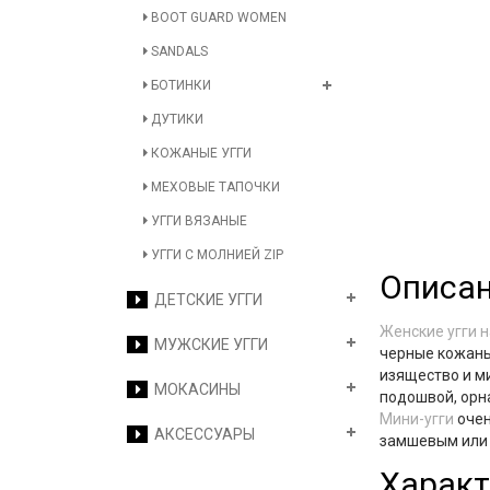
BOOT GUARD WOMEN
SANDALS
БОТИНКИ
ДУТИКИ
КОЖАНЫЕ УГГИ
МЕХОВЫЕ ТАПОЧКИ
УГГИ ВЯЗАНЫЕ
УГГИ С МОЛНИЕЙ ZIP
Описа
ДЕТСКИЕ УГГИ
Женские угги 
МУЖСКИЕ УГГИ
черные кожаны
изящество и м
МОКАСИНЫ
подошвой, орн
Мини-угги
очен
АКСЕССУАРЫ
замшевым или
Характ