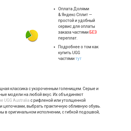
Оплата
Долями
& Яндекс Сплит
—
простой и удобный
сервис для оплаты
заказа частями
БЕЗ
переплат.
Подробнее о том как
купить UGG
частями
тут
изящная классика с укороченным голенищем. Серые и
ные модели на любой вкус. Их объединяют
 UGG Australia
с рифленой или утолщенной
и цепочками, выбрать практичную обливную обувь.
ы в оригинальном исполнении, с гибкой подошвой,