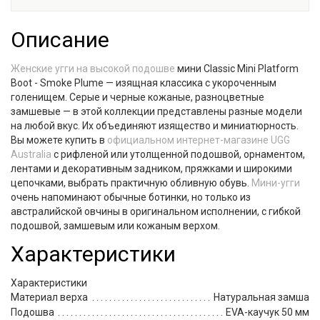
Описание
Женские угги на высокой подошве
мини Classic Mini Platform
Boot - Smoke Plume — изящная классика с укороченным
голенищем. Серые и черные кожаные, разноцветные
замшевые — в этой коллекции представлены разные модели
на любой вкус. Их объединяют изящество и миниатюрность.
Вы можете купить в
официальном интернет-магазине UGG
Australia
с рифленой или утолщенной подошвой, орнаментом,
лентами и декоративным задником, пряжками и широкими
цепочками, выбрать практичную обливную обувь.
Мини-угги
очень напоминают обычные ботинки, но только из
австралийской овчины в оригинальном исполнении, с гибкой
подошвой, замшевым или кожаным верхом.
Характеристики
Характеристики
Материал верха
Натуральная замша
Подошва
EVA-каучук 50 мм