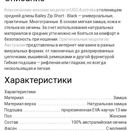
Классические женские модели отUGG Australia
с голенищем
средней длины Bailey Zip Short - Black — универсальные,
практичные. Многогранные. В основе мягкая замша, кожа и
стелька из овчины. За счет использования натуральных
материалов в средних угги можно не бояться за комфорт и
безопасность при ношении.
Оригинальные модели из
Австралии
представлены в интернет-магазине в разных
визуальных формах: от лаконичных до декорированных
цепочками, вышивкой, ремешками и другой фурнитурой.
Гибкая подошва — рифленая или гладкая, но всегда
нескользящая и легкая.
Характеристики
Характеристики
Материал
Замша
Материал верха
Натуральная замша
Подошва
прорезиненная EVA-каучук 13 мм
Пол
Женские
Состав
100% австралийская овчина
Фасон
С молнией