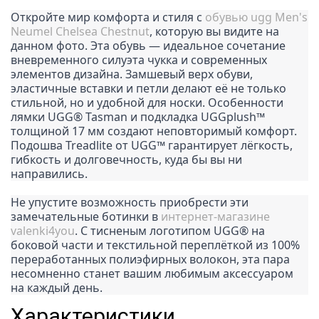
Откройте мир комфорта и стиля с
обувью ugg Men's
Neumel Chelsea Chestnut
, которую вы видите на
данном фото. Эта обувь — идеальное сочетание
вневременного силуэта чукка и современных
элементов дизайна. Замшевый верх обуви,
эластичные вставки и петли делают её не только
стильной, но и удобной для носки. Особенности
лямки UGG® Tasman и подкладка UGGplush™
толщиной 17 мм создают неповторимый комфорт.
Подошва Treadlite от UGG™ гарантирует лёгкость,
гибкость и долговечность, куда бы вы ни
направились.
Не упустите возможность приобрести эти
замечательные ботинки в
интернет-магазине
valenki4you
. С тисненым логотипом UGG® на
боковой части и текстильной переплёткой из 100%
переработанных полиэфирных волокон, эта пара
несомненно станет вашим любимым аксессуаром
на каждый день.
Характеристики