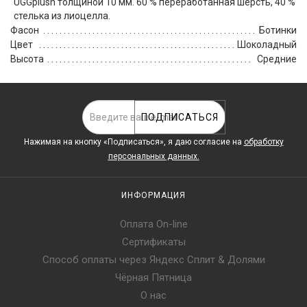
UGGplush толщиной 10 мм. 60 % переработанная шерсть, 40 %
стелька из лиоцелла.
Фасон
Ботинки
Цвет
Шоколадный
Высота
Средние
ПОДПИСАТЬСЯ
Нажимая на кнопку «Подписаться», я даю cогласие на
обработку
персональных данных.
ИНФОРМАЦИЯ
Оплата On-line
Сертификаты
Способ оплаты через Яндекс Сплит & Долями
Чёрная Пятница
О нас