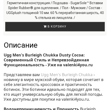
Герметичная конструкция / Подошва - SugarSole™ Вставки
Spider Rubber® для сцепления. / Пол - Мужские / Состав -
UGGplush толщиной 10 мм. 60 % переработанная шерсть, 40
% стелька из лиоцелла. /
В КОРЗИНУ
Описание
Ugg Men's Burleigh Chukka Dusty Cocoa:
Современный Стиль и Непревзойденная
Функциональность - Уже на valenki4you.ru
Представляем вам
Ugg Men's Burleigh Chukka
-
новинку в мире мужской обуви, которая сочетает в
себе элегантность кроссовок и практичность
ботинок. Эти ботинки идеально подходят для тех,
кто ищет универсальную обувь для легкой погоды.
Уже доступны для покупки на valenki4you.ru.
Водонепроницаемость и Прочность
Burleigh