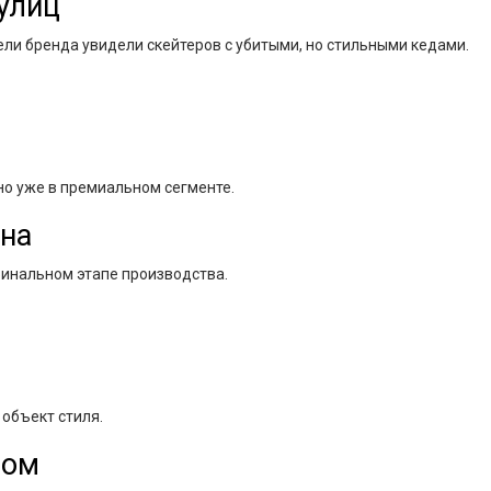
улиц
ели бренда увидели скейтеров с убитыми, но стильными кедами.
но уже в премиальном сегменте.
ьна
инальном этапе производства.
 объект стиля
.
дом