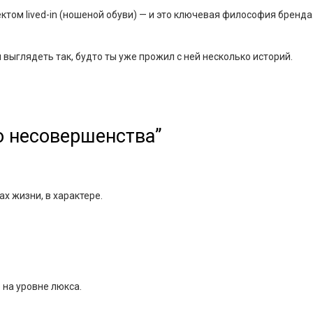
ектом
lived-in (ношеной обуви)
— и это ключевая философия бренда
выглядеть так, будто ты уже прожил с ней несколько историй.
о несовершенства”
х жизни, в характере.
 на уровне люкса.