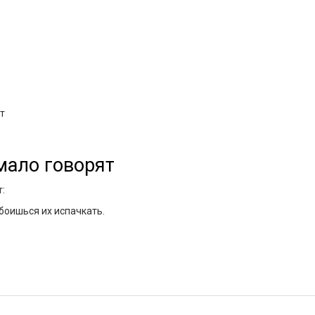
т
 мало говорят
:
боишься их испачкать.