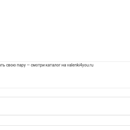
ть свою пару — смотри каталог на
valenki4you.ru