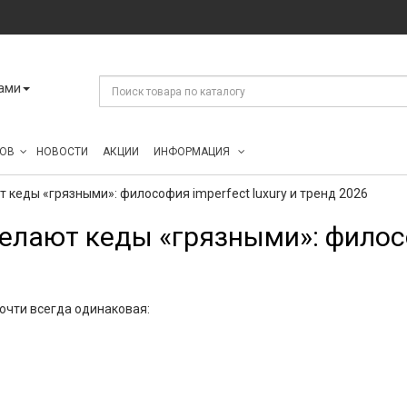
ами
ОВ
НОВОСТИ
АКЦИИ
ИНФОРМАЦИЯ
 кеды «грязными»: философия imperfect luxury и тренд 2026
елают кеды «грязными»: философ
очти всегда одинаковая:
я