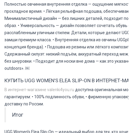
Полностью овчинная внутренняя отделка — ощущение мягкости и
прохладное время. • Лёгкая рельефная подошва, обеспечивающа
Минималистичный дизайн — без лишних деталей, подходит под
образ. • Универсальность — дизайн позволяет сочетать обувь 
расслабленным уличным стилем.
Детали, которые делают UGG E
замши премиум-класса. • Внутренняя отделка из овчины UGGplu
концепция бренда). • Подошва из резины или лёгкого композита 
Сдержанный силуэт: низкий подъём, аккуратный переход между 
без шнуровки. • Подходит для носки вне дома — как это указано 
outdoors». ￼
КУПИТЬ UGG WOMEN’S ELEA SLIP-ON В ИНТЕРНЕТ-МАГ
В интернет-магазине valenki4you.ru
доступна оригинальная модел
гарантируем: • 100% подлинность обуви, • фирменную упаковку, 
доставку по России.
Итог
UGG Women’s Elea Slip-On — идеальный выбор для тех, кто хочет