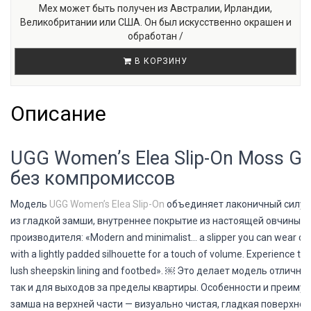
Мех может быть получен из Австралии, Ирландии,
Великобритании или США. Он был искусственно окрашен и
обработан /
В КОРЗИНУ
Описание
UGG Women’s Elea Slip-On Moss Gr
без компромиссов
Модель
UGG Women’s Elea Slip-On
объединяет лаконичный силуэ
из гладкой замши, внутреннее покрытие из настоящей овчины и
производителя: «Modern and minimalist… a slipper you can wear outd
with a lightly padded silhouette for a touch of volume. Experience t
lush sheepskin lining and footbed». ￼ Это делает модель отлич
так и для выходов за пределы квартиры.
Особенности и преимуще
замша на верхней части — визуально чистая, гладкая поверхност