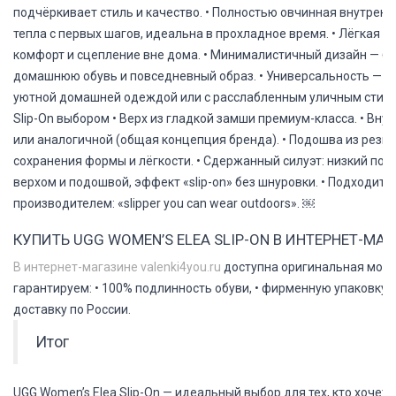
подчёркивает стиль и качество. • Полностью овчинная внутрен
тепла с первых шагов, идеальна в прохладное время. • Лёгкая
комфорт и сцепление вне дома. • Минималистичный дизайн — бе
домашнюю обувь и повседневный образ. • Универсальность — ди
уютной домашней одеждой или с расслабленным уличным стил
Slip-On выбором
• Верх из гладкой замши премиум-класса. • Вну
или аналогичной (общая концепция бренда). • Подошва из резин
сохранения формы и лёгкости. • Сдержанный силуэт: низкий по
верхом и подошвой, эффект «slip-on» без шнуровки. • Подходит д
производителем: «slipper you can wear outdoors». ￼
КУПИТЬ UGG WOMEN’S ELEA SLIP-ON В ИНТЕРНЕТ-МАГ
В интернет-магазине valenki4you.ru
доступна оригинальная модел
гарантируем: • 100% подлинность обуви, • фирменную упаковку, 
доставку по России.
Итог
UGG Women’s Elea Slip-On — идеальный выбор для тех, кто хочет