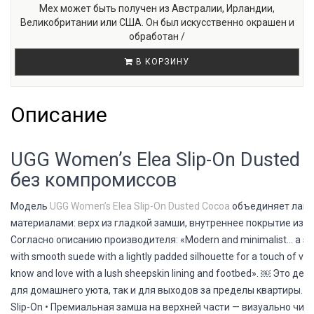
Мех может быть получен из Австралии, Ирландии,
Великобритании или США. Он был искусственно окрашен и
обработан /
В КОРЗИНУ
Описание
UGG Women’s Elea Slip-On Dusted
без компромиссов
Модель
UGG Women’s Elea Slip-On Dusted Cocoa
объединяет лако
материалами: верх из гладкой замши, внутреннее покрытие из 
Согласно описанию производителя: «Modern and minimalist… a slippe
with smooth suede with a lightly padded silhouette for a touch of v
know and love with a lush sheepskin lining and footbed». ￼ Это 
для домашнего уюта, так и для выходов за пределы квартиры.
О
Slip-On
• Премиальная замша на верхней части — визуально чист