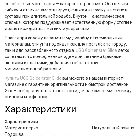
возобновляемого сырья – сахарного тростника. Она лёгкая,
гибкая и отлично амортизирует, снижая нагрузку на стопу и
суставы при длительной ходьбе. Внутри – анатомическая
стелька, которая поддерживает естественную форму стопы и
делает каждый шаг мягким и уверенным.
Благодаря своему лаконичному дизайну и премиальным
материалам, эти угги подойдут как для прогулок по городу,
так и для расслабленного отдыха.
UGG Goldenstar Glide
легко
сочетаются с повседневной одеждой, летними брюками,
шортами и платьями, добавляя в образ нотку
минималистичной роскоши.
Купить
UGG Goldenstar Glide
вы можете в нашем интернет-
магазине с гарантией оригинальности и быстрой доставкой.
Это — выбор для тех, кто не готов идти на компромисс между
стилем и комфортом.
Характеристики
Характеристики
Материал верха
Натуральный замша
Подошва