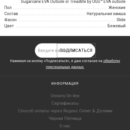
Sugarcane EVA Outsole or Treadlite by UGG™ EVA outsole
Пол
Женские
Состав
Натуральная замша
Фасон
Slide
Цвет
Бежевый
ПОДПИСАТЬСЯ
Нажимая на кнопку «Подписаться», я даю cогласие на
обработку
персональных данных.
ИНФОРМАЦИЯ
Оплата On-line
Сертификаты
Способ оплаты через Яндекс Сплит & Долями
Чёрная Пятница
О нас