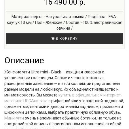
16 490.00 р.
Материал верха - Натуральная замша / Подошва - EVA-
каучук 13 мм / Пол - Женские / Состав - 100% австралийская
овчина /
В КОРЗИНУ
Описание
Женские угги Ultra mini - Black — изящная классика с
укороченным голенищем. Серые и черные кожаные,
разноцветные замшевые — в этой коллекции представлены
разные модели на любой вкус. Их объединяют изящество и
миниатюрность. Вы можете
купить в официальном интернет-
магазине UGGAustralia
с рифленой или утолщенной подошвой,
орнаментом, лентами и декоративным задником, пряжками и
широкими цепочками, выбрать практичную обливную обувь.
Мини-угги
очень напоминают обычные ботинки, но только из
австралийской овчины в оригинальном исполнении, с гибкой