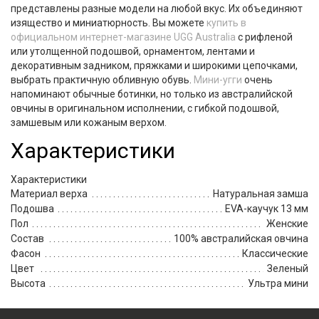
представлены разные модели на любой вкус. Их объединяют
изящество и миниатюрность. Вы можете
купить в
официальном интернет-магазине UGG Australia
с рифленой
или утолщенной подошвой, орнаментом, лентами и
декоративным задником, пряжками и широкими цепочками,
выбрать практичную обливную обувь.
Мини-угги
очень
напоминают обычные ботинки, но только из австралийской
овчины в оригинальном исполнении, с гибкой подошвой,
замшевым или кожаным верхом.
Характеристики
Характеристики
Материал верха
Натуральная замша
Подошва
EVA-каучук 13 мм
Пол
Женские
Состав
100% австралийская овчина
Фасон
Классические
Цвет
Зеленый
Высота
Ультра мини