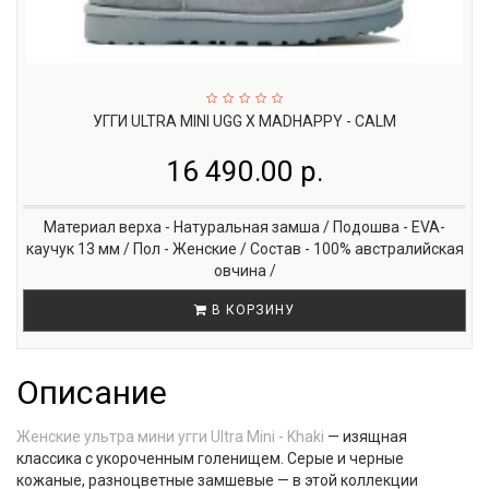
УГГИ ULTRA MINI UGG X MADHAPPY - CALM
16 490.00 р.
Материал верха - Натуральная замша / Подошва - EVA-
каучук 13 мм / Пол - Женские / Состав - 100% австралийская
овчина /
В КОРЗИНУ
Описание
Женские ультра мини угги Ultra Mini - Khaki
— изящная
классика с укороченным голенищем. Серые и черные
кожаные, разноцветные замшевые — в этой коллекции