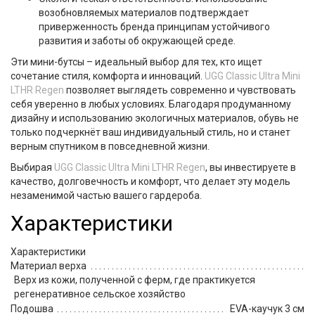
возобновляемых материалов подтверждает
приверженность бренда принципам устойчивого
развития и заботы об окружающей среде.
Эти
мини-бутсы
– идеальный выбор для тех, кто ищет
сочетание
стиля
,
комфорта
и
инноваций
.
UGG Classic Ultra Mini
LTHR Regen
позволяет выглядеть современно и чувствовать
себя уверенно в любых условиях. Благодаря продуманному
дизайну и использованию
экологичных материалов
, обувь не
только подчеркнёт ваш индивидуальный стиль, но и станет
верным спутником в повседневной жизни.
Выбирая
UGG Classic Ultra Mini LTHR Regen
, вы инвестируете в
качество, долговечность и комфорт, что делает эту модель
незаменимой частью вашего гардероба.
Характеристики
Характеристики
Материал верха
Верх из кожи, полученной с ферм, где практикуется
регенеративное сельское хозяйство
Подошва
EVA-каучук 3 см