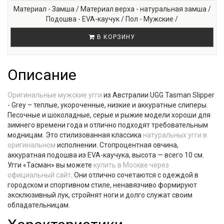
Материал - Замша / Материал верха - натуральная замша /
Подошва - EVA-каучук / Пол - Мужские /
В КОРЗИНУ
Описание
Оригинальные мужские угги
из Австралии UGG Tasman Slipper
- Grey – теплые, укороченные, низкие и аккуратные слиперы.
Песочные и шоколадные, серые и рыжие модели хороши для
зимнего времени года и отлично подходят требовательным
модницам. Это стилизованная классика
натуральных угги в
оригинальном
исполнении. Стопроцентная овчина,
аккуратная подошва из EVA-каучука, высота — всего 10 см.
Угги «Тасман» вы можете
купить в Москве через
официальный сайт
. Они отлично сочетаются с одеждой в
городском и спортивном стиле, ненавязчиво формируют
эксклюзивный лук, стройнят ноги и долго служат своим
обладательницам.