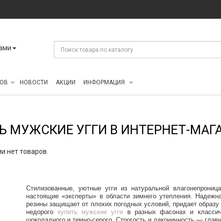
ами
ОВ
НОВОСТИ
АКЦИИ
ИНФОРМАЦИЯ
Ь МУЖСКИЕ УГГИ В ИНТЕРНЕТ-МАГ
ии нет товаров.
Стилизованные, уютные угги из натуральной влагонепрони
настоящие «эксперты» в области зимнего утепления. Надежна
резины защищает от плохих погодных условий, придает образу
недорого
купить мужские угги
в разных фасонах и классиче
шоколадного и темно-серого. Строгость и лаконичность — глав