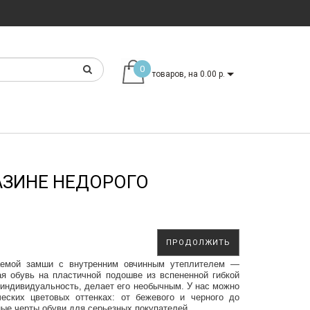
0
товаров, на 0.00 р.
АЗИНЕ НЕДОРОГО
ПРОДОЛЖИТЬ
цаемой замши с внутренним овчинным утеплителем —
я обувь на пластичной подошве из вспененной гибкой
 индивидуальность, делает его необычным. У нас можно
ских цветовых оттенках: от бежевого и черного до
ные черты обуви для серьезных покупателей.