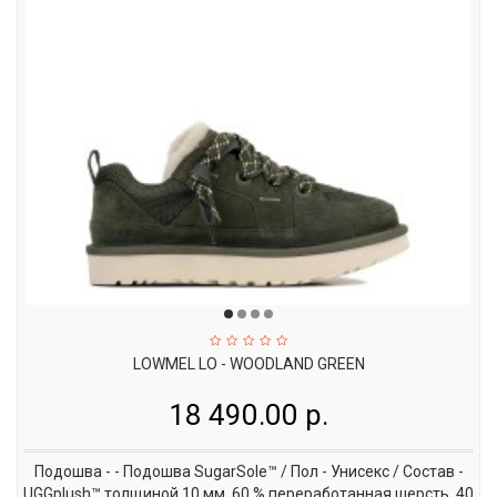
LOWMEL LO - WOODLAND GREEN
18 490.00 р.
Подошва - - Подошва SugarSole™ / Пол - Унисекс / Состав -
UGGplush™ толщиной 10 мм, 60 % переработанная шерсть, 40