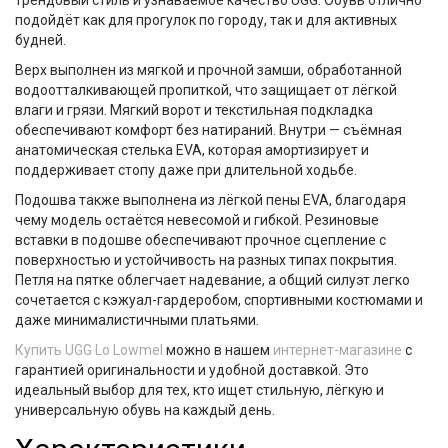
подойдёт как для прогулок по городу, так и для активных
будней.
Верх выполнен из мягкой и прочной
замши
, обработанной
водоотталкивающей пропиткой, что защищает от лёгкой
влаги и грязи. Мягкий ворот и текстильная подкладка
обеспечивают комфорт без натираний. Внутри — съёмная
анатомическая стелька
EVA
, которая амортизирует и
поддерживает стопу даже при длительной ходьбе.
Подошва также выполнена из лёгкой пены
EVA
, благодаря
чему модель остаётся невесомой и гибкой. Резиновые
вставки в подошве обеспечивают прочное сцепление с
поверхностью и устойчивость на разных типах покрытия.
Петля на пятке облегчает надевание, а общий силуэт легко
сочетается с кэжуал-гардеробом, спортивными костюмами и
даже минималистичными платьями.
Купить
UGG Lo Lowmel
можно в нашем
интернет-магазине
с
гарантией оригинальности и удобной доставкой. Это
идеальный выбор для тех, кто ищет стильную, лёгкую и
универсальную обувь на каждый день.