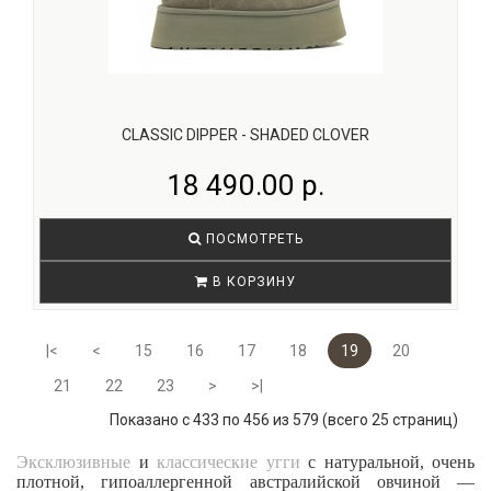
CLASSIC DIPPER - SHADED CLOVER
18 490.00 р.
ПОСМОТРЕТЬ
В КОРЗИНУ
|<
<
15
16
17
18
19
20
21
22
23
>
>|
Показано с 433 по 456 из 579 (всего 25 страниц)
Эксклюзивные
и
классические угги
с натуральной, очень
плотной, гипоаллергенной австралийской овчиной —