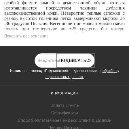
особый формат зимней и демисезонной обуви, которая
изготавливается посредством техники дубления
высококачественной кожи. Невероятно теплые сапожки с
разной высотой голенища легко выдерживают морозы до
-36 градусов Цельсия. Весенне-летние модели можно смело
носить при температуре до +25 градусов без потери
приятных тактильных ощущений. В нашем интернет-
Показать все описание
магазине вы можете без проблем
купить угги
для мужчин и
женщин, детские вариации всех размеров, новых и
прошлогодних коллекций в оригинальном исполнении. Это
долговечные и удобные обувные изделия, которые
прослужат вам много лет и без труда украсят любой модный
ПОДПИСАТЬСЯ
образ.
Нажимая на кнопку «Подписаться», я даю cогласие на
обработку
Купить обувь угги: колоритные решения
персональных данных.
на любой потребительский вкус
ИНФОРМАЦИЯ
Красивые, эстетичные модели с высотой голенища от 14 до
25 см можно подобрать в режиме онлайн.
Официальный
Оплата On-line
сайт UGG Australia
демонстрирует мужские, женские,
детские новинки, классику для повседневного
Сертификаты
использования, декорированные изделия. Можно подобрать
Способ оплаты через Яндекс Сплит & Долями
стильные угги следующих фасонов:
Чёрная Пятница