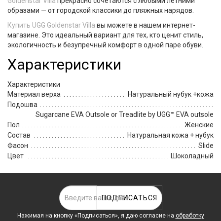
Goldenstar Villa
прекрасно сочетаются с любыми летними
образами — от городской классики до пляжных нарядов.
Купить
UGG Goldenstar Villa
вы можете в нашем интернет-
магазине. Это идеальный вариант для тех, кто ценит стиль,
экологичность и безупречный комфорт в одной паре обуви.
Характеристики
Характеристики
Материал верха
Натуральный нубук +кожа
Подошва
Sugarcane EVA Outsole or Treadlite by UGG™ EVA outsole
Пол
Женские
Состав
Натуральная кожа + нубук
Фасон
Slide
Цвет
Шоколадный
ПОДПИСАТЬСЯ
Нажимая на кнопку «Подписаться», я даю cогласие на
обработку