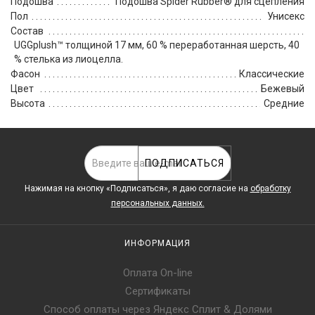
Подошва
Подошва Spider Rubber® для сцепления
Пол
Унисекс
Состав
UGGplush™ толщиной 17 мм, 60 % переработанная шерсть, 40
% стелька из лиоцелла.
Фасон
Классические
Цвет
Бежевый
Высота
Средние
ПОДПИСАТЬСЯ
Нажимая на кнопку «Подписаться», я даю cогласие на
обработку
персональных данных.
ИНФОРМАЦИЯ
Оплата On-line
Сертификаты
Способ оплаты через Яндекс Сплит & Долями