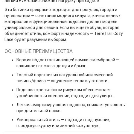
лёгкий EVA-базис снижает нагрузку при ходьбе.
Эти ботинки прекрасно подходят для прогулок, города и
путешествий — сочетание модного силуэта, качественных
материалов и функциональной подошвы делает модель
универсальной для сезона. Если вы ищете обувь, которая
объединяет стиль, комфорт и надёжность — TerreTrail Cozy
Lace будет разумным выбором.
ОСНОВНЫЕ ПРЕИМУЩЕСТВА
Верх из водоотталкивающей замши с мембраной —
защищает от снега, дождя и брызг.
Толстый воротник из натуральной или смесовой
овчины/флиса — ощущение тепла и уютности.
Подошва с рельефным рисунком обеспечивает
устойчивость и сцепление, подходит для улицы.
Лёгкая амортизирующая подошва, снижает усталость
при длительной носке.
Универсальный стиль — подходит под пуховик,
городскую куртку или зимний кэжуал-лук.